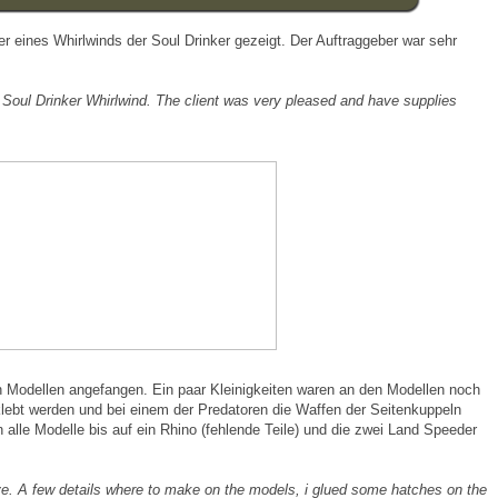
er eines Whirlwinds der Soul Drinker gezeigt. Der Auftraggeber war sehr
Soul
Drinker Whirlwind.
The client
was
very
pleased and
have
supplies
 Modellen angefangen. Ein paar Kleinigkeiten waren an den Modellen noch
ebt werden und bei einem der Predatoren die Waffen der Seitenkuppeln
lle Modelle bis auf ein Rhino (fehlende Teile) und die zwei Land Speeder
ve
.
A
few details
where to make
on
the models
,
i glued
some hatches
on the