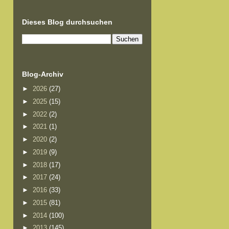
Dieses Blog durchsuchen
Blog-Archiv
►
2026
(27)
►
2025
(15)
►
2022
(2)
►
2021
(1)
►
2020
(2)
►
2019
(9)
►
2018
(17)
►
2017
(24)
►
2016
(33)
►
2015
(81)
►
2014
(100)
►
2013
(145)