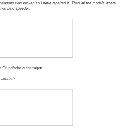
weapons was broken so i have repaired it
.
Then
all
the models where
two land
speeder.
e Grundfarbe aufgetragen.
airbrush
.