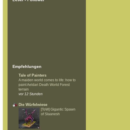
Empfehlungen
Tale of Painters
A maiden world comes to life: how to
paint Aeldari Death World Forest
terrain
vor 12 Stunden
Die Würfelwiese
[ToW] Gigantic Spawn
of Slaanesh