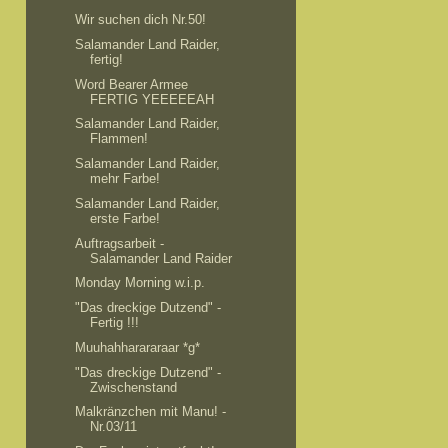
Wir suchen dich Nr.50!
Salamander Land Raider,
fertig!
Word Bearer Armee
FERTIG YEEEEEAH
Salamander Land Raider,
Flammen!
Salamander Land Raider,
mehr Farbe!
Salamander Land Raider,
erste Farbe!
Auftragsarbeit -
Salamander Land Raider
Monday Morning w.i.p.
"Das dreckige Dutzend" -
Fertig !!!
Muuhahharararaar *g*
"Das dreckige Dutzend" -
Zwischenstand
Malkränzchen mit Manu! -
Nr.03/11