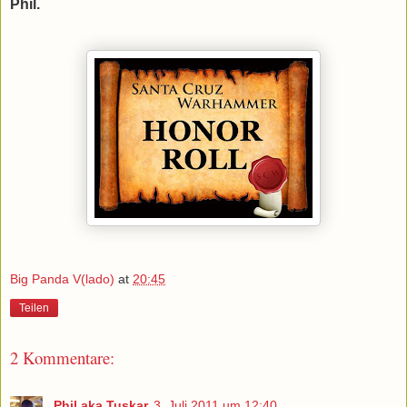
Phil
.
Big Panda V(lado)
at
20:45
Teilen
2 Kommentare:
Phil aka Tuskar
3. Juli 2011 um 12:40