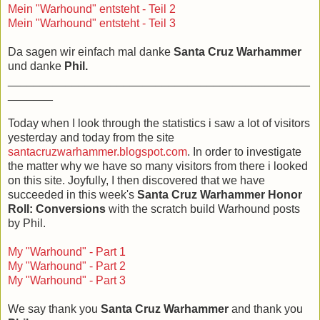
Mein "Warhound" entsteht - Teil 2
Mein "Warhound" entsteht - Teil 3
Da sagen wir einfach mal danke
Santa Cruz Warhammer
und danke
Phil.
_______________________________________________
_______
Today
when
I
look through
the
statistics
i saw a
lot
of visitors
yesterday and today
from
the site
santacruzwarhammer.blogspot.com
.
In order
to investigate
the matter
why we have so many visitors from there
i looked
on this site.
Joyfully
, I then
discovered
that we
have
succeeded
in
this week's
Santa
Cruz
Warhammer
Honor
Roll:
C
onversions
with
the scratch
build
Warhound
posts
by
Phil.
My "
Warhound
" -
Part 1
My "
Warhound
" -
Part 2
My "
Warhound
" -
Part 3
We
say
t
hank you
Santa
Cruz
Warhammer
and
thank you